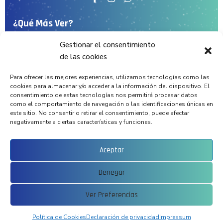
¿Qué Más Ver?
Gestionar el consentimiento
Inicio
de las cookies
Conócenos
Para ofrecer las mejores experiencias, utilizamos tecnologías como las
Servicios
cookies para almacenar y/o acceder a la información del dispositivo. El
consentimiento de estas tecnologías nos permitirá procesar datos
Proyectos
como el comportamiento de navegación o las identificaciones únicas en
este sitio. No consentir o retirar el consentimiento, puede afectar
Noticias
negativamente a ciertas características y funciones.
Blog
Contacto
Aceptar
Denegar
Aviso Legal
Ver Preferencias
Política de Privacidad
Política de Cookies
Política de Cookies
Declaración de privacidad
Impressum
© Todos los derechos reservados