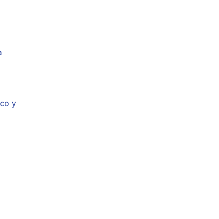
a
ico y
d