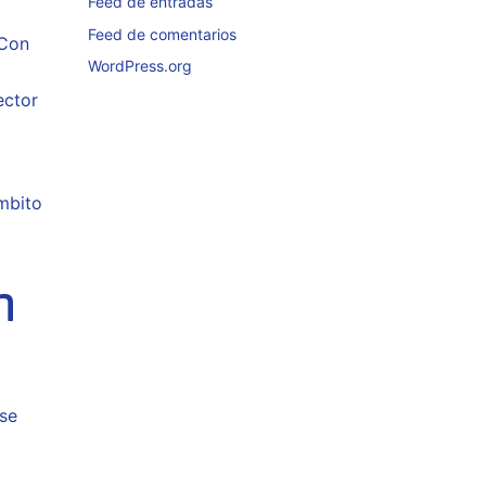
Feed de entradas
Feed de comentarios
 Con
WordPress.org
ector
ámbito
n
 se