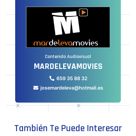
Contenido Audiovisual
MARDELEVAMOVIES
659 35 88 32
josemardeleva@hotmail.es
También Te Puede Interesar