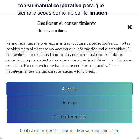
con su
manual corporativo
para que
siempre sepas cómo ubicar la
imagen
corporativa
de tu marca, sea cual sea la
Gestionar el consentimiento
superficie (online, cartelería, sobres,
de las cookies
tarjetas, etc.).
Para ofrecer las mejores experiencias, utilizamos tecnologías como las
cookies para almacenar y/o acceder a la información del dispositivo. El
consentimiento de estas tecnologías nos permitirá procesar datos
¿Buscas Hacer Un Cartel
como el comportamiento de navegación o las identificaciones únicas en
Online Para Tus Eventos?
este sitio. No consentir o retirar el consentimiento, puede afectar
negativamente a ciertas características y funciones.
Diseñamos
la cartelería que buscas adaptada a
Aceptar
tus necesidades
. Primero te ofrecemos varias
opciones a elegir entre una, y a la opción
Denegar
elegida le hacemos los cambios necesarios para
Ver Preferencias
que tengas el diseño que deseas.
Política de Cookies
Declaración de privacidad
Impressum
Además
contamos con la tecnología
necesaria